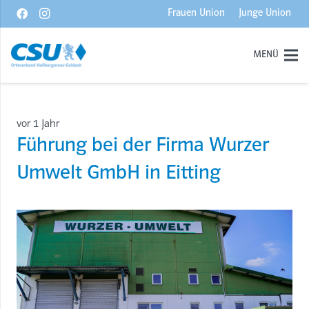
Frauen Union
Junge Union
MENÜ
vor 1 Jahr
Führung bei der Firma Wurzer
Umwelt GmbH in Eitting