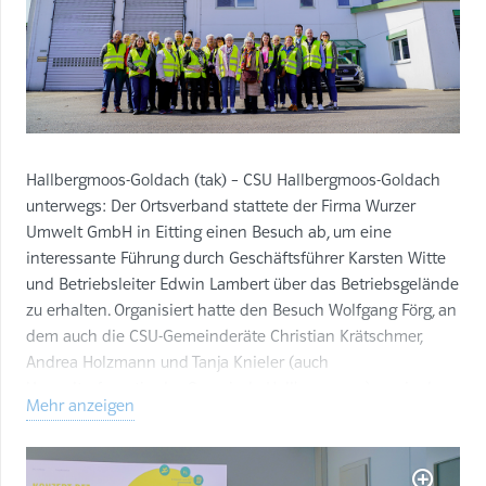
Hallbergmoos-Goldach (tak) – CSU Hallbergmoos-Goldach
unterwegs: Der Ortsverband stattete der Firma Wurzer
Umwelt GmbH in Eitting einen Besuch ab, um eine
interessante Führung durch Geschäftsführer Karsten Witte
und Betriebsleiter Edwin Lambert über das Betriebsgelände
zu erhalten. Organisiert hatte den Besuch Wolfgang Förg, an
dem auch die CSU-Gemeinderäte Christian Krätschmer,
Andrea Holzmann und Tanja Knieler (auch
Umweltreferentin der Gemeinde Hallbergmoos) sowie der
Mehr anzeigen
Vorsitzende der CSU-Kreistagsfraktion, Manuel Mück, und
die JU-Vorsitzende Sofie Holzmann teilnahmen.
Bei dem Besuch wurden von Geschäftsführer Witte auch die