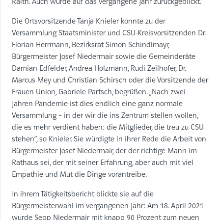
Raith. Auch wurde auf das vergangene Jahr zurückgeblickt.
Die Ortsvorsitzende Tanja Knieler konnte zu der
Versammlung Staatsminister und CSU-Kreisvorsitzenden Dr.
Florian Herrmann, Bezirksrat Simon Schindlmayr,
Bürgermeister Josef Niedermair sowie die Gemeinderäte
Damian Edfelder, Andrea Holzmann, Rudi Zeilhofer, Dr.
Marcus Mey und Christian Schirsch oder die Vorsitzende der
Frauen Union, Gabriele Partsch, begrüßen. „Nach zwei
Jahren Pandemie ist dies endlich eine ganz normale
Versammlung – in der wir die ins Zentrum stellen wollen,
die es mehr verdient haben: die Mitglieder, die treu zu CSU
stehen“, so Knieler. Sie würdigte in ihrer Rede die Arbeit von
Bürgermeister Josef Niedermair, der der richtige Mann im
Rathaus sei, der mit seiner Erfahrung, aber auch mit viel
Empathie und Mut die Dinge vorantreibe.
In ihrem Tätigkeitsbericht blickte sie auf die
Bürgermeisterwahl im vergangenen Jahr: Am 18. April 2021
wurde Sepp Niedermair mit knapp 90 Prozent zum neuen