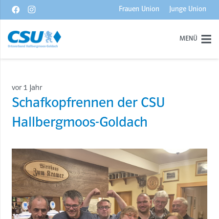
Frauen Union
Junge Union
MENÜ
vor 1 Jahr
Schafkopfrennen der CSU
Hallbergmoos-Goldach