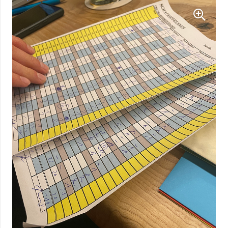
Zweitplatzierte bekam Hallbergschecks und der Dritte einen
Kramer-Gutschein. Selbst für die letzten Plätze gab es noch
etwas zu gewinnen. Ein Packerl Karten und ein Regelwerk
„zum Üben fürs nächste Mal“, wie Tanja Knieler meinte. Der
Vorletzte bekam eine große Wurst.
Die CSU-Ortsvorsitzende Tanja Knieler wünschte den
Kartlern einen unterhaltsamen Abend: „Schafkopf gilt als
eines der wichtigsten Trumpfspiele, kein Glücks- sondern
vielmehr ein Strategiespiel. Noch vor Skat, Doppelkopf oder
dergleichen wurde schon im 19. Jahrhundert Schafkopf
gespielt. Es ist schön, wenn das Schafkopfrennen Anklang
findet und darüberhinaus“, so Knieler. Sie dankte Andreas
Schleinkofer für seine gute Turnierleitung.