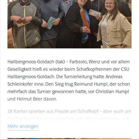
Hallbergmoos-Goldach (tak) – Farbsolo, Wenz und vor allem
Geselligkeit hieß es wieder beim Schafkopfrennen der CSU
Hallbergmoos-Goldach. Die Turnierleitung hatte Andreas
Schleinkofer inne. Den Sieg trug Reimund Humpl, der schon
mehrfach das Turnier gewonnen hatte, vor Christian Humpl
und Helmut Beer davon.
28 Kartler spielten aus Freude am Schafkopf – aber auch um
die Gewinne, die es zu vergeben galt. Als Hauptgewinn gab
es eine Berlinreise, auf Einladung des Dr. Florian Herrmann,
Mehr anzeigen
Staatsminister für Europa- und Bundesangelegenheiten, der